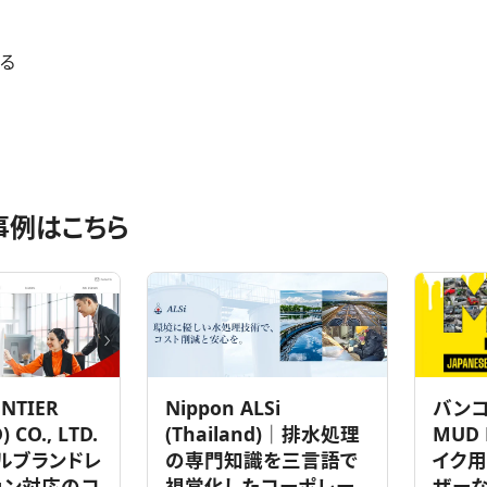
る
事例はこちら
バン
ONTIER
Nippon ALSi
MUD 
 CO., LTD.
(Thailand)｜排水処理
イク用
ルブランドレ
の専門知識を三言語で
ザー
ョン対応のコ
視覚化したコーポレー