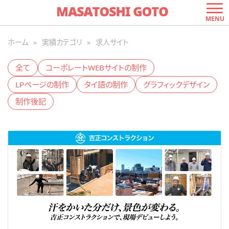
求人サイトの一覧
MENU
ホーム
»
実績カテゴリ
»
求人サイト
全て
コーポレートWEBサイトの制作
LPページの制作
タイ語の制作
グラフィックデザイン
制作後記